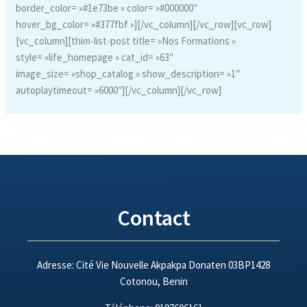
border_color= »#1e73be » color= »#000000″
hover_bg_color= »#377fbf »][/vc_column][/vc_row][vc_row]
[vc_column][thim-list-post title= »Nos Formations »
style= »life_homepage » cat_id= »63″
image_size= »shop_catalog » show_description= »1″
autoplaytimeout= »6000″][/vc_column][/vc_row]
Contact
Adresse: Cité Vie Nouvelle Akpakpa Donaten 03BP1428
Cotonou, Benin