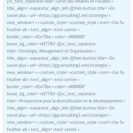
[vc_text_separator title= »Droit des Affaires et Fiscalité »
title_align= »separator_align_left »][thim-button title= »En
savoir plus » url= »https://ggconsulting1.net/strategie/ »
new_window= » » custom_style= »custom_style » icon= »fas fa-
feather-alt » text_align= »text-center »
border_color= »#1e73be » color= »#000000″
hover_bg_color= »#377fbf »][vc_text_separator
title= »Stratégie, Management et Organisation »
title_align= »separator_align_left »][thim-button title= »En
savoir plus » url= »https://ggconsulting1.net/strategie/ »
new_window= » » custom_style= »custom_style » icon= »fas fa-
feather-alt » text_align= »text-center »
border_color= »#1e73be » color= »#000000″
hover_bg_color= »#377fbf »][vc_text_separator
title= »Prospective pour la diversification et le développement »
title_align= »separator_align_left »][thim-button title= »En
savoir plus » url= »https://ggconsulting1.net/strategie/ »
new_window= » » custom_style= »custom_style » icon= »fas fa-
feather-alt » text_align= »text-center »