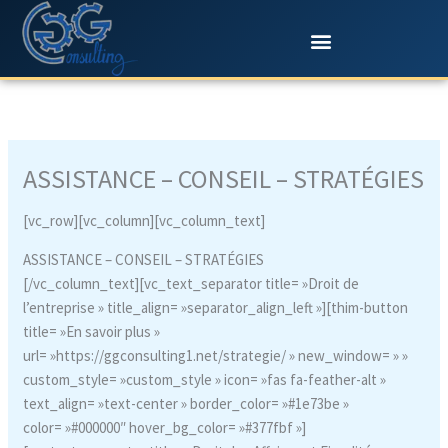
Aller
au
contenu
ASSISTANCE – CONSEIL – STRATÉGIES
[vc_row][vc_column][vc_column_text]
ASSISTANCE – CONSEIL – STRATÉGIES
[/vc_column_text][vc_text_separator title= »Droit de
l’entreprise » title_align= »separator_align_left »][thim-button
title= »En savoir plus »
url= »https://ggconsulting1.net/strategie/ » new_window= » »
custom_style= »custom_style » icon= »fas fa-feather-alt »
text_align= »text-center » border_color= »#1e73be »
color= »#000000″ hover_bg_color= »#377fbf »]