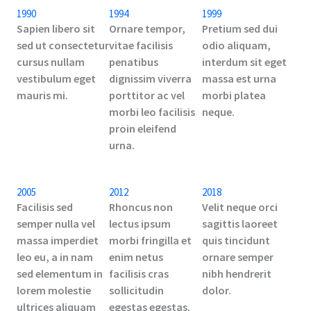
1990
1994
1999
Sapien libero sit
Ornare tempor,
Pretium sed dui
sed ut consectetur
vitae facilisis
odio aliquam,
cursus nullam
penatibus
interdum sit eget
vestibulum eget
dignissim viverra
massa est urna
mauris mi.
porttitor ac vel
morbi platea
morbi leo facilisis
neque.
proin eleifend
urna.
2005
2012
2018
Facilisis sed
Rhoncus non
Velit neque orci
semper nulla vel
lectus ipsum
sagittis laoreet
massa imperdiet
morbi fringilla et
quis tincidunt
leo eu, a in nam
enim netus
ornare semper
sed elementum in
facilisis cras
nibh hendrerit
lorem molestie
sollicitudin
dolor.
ultrices aliquam
egestas egestas.