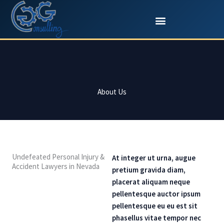
Aller
au
contenu
About Us
Undefeated Personal Injury &
At integer ut urna, augue
Accident Lawyers in Nevada
pretium gravida diam,
placerat aliquam neque
pellentesque auctor ipsum
pellentesque eu eu est sit
phasellus vitae tempor nec