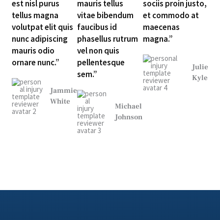
est nisl purus
mauris tellus
sociis proin justo,
tellus magna
vitae bibendum
et commodo at
volutpat elit quis
faucibus id
maecenas
nunc adipiscing
phasellus rutrum
magna.”
mauris odio
vel non quis
ornare nunc.”
pellentesque
Julie
sem.”
Kyle
Jammie
White
Michael
Johnson