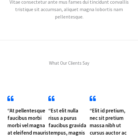
Vitae consectetur ante mus fames dui tincidunt convallis
tristique sit accumsan, aliquet magna lobortis nam
pellentesque.
What Our Clients Say
“At pellentesque
“Est elit nulla
“Elit id pretium,
faucibus morbi
risus a purus
nec sit pretium
morbi vel magna
faucibus gravida
massa nibh ut
at eleifend mauris
tempus, magnis
cursus auctor ac